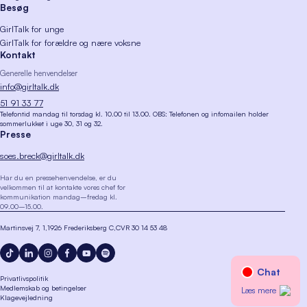
Besøg
GirlTalk for unge
GirlTalk for forældre og nære voksne
Kontakt
Generelle henvendelser
info@girltalk.dk
51 91 33 77
Telefontid mandag til torsdag kl. 10.00 til 13.00. OBS: Telefonen og infomailen holder
sommerlukket i uge 30, 31 og 32.
Presse
soes.breck@girltalk.dk
Har du en pressehenvendelse, er du
velkommen til at kontakte vores chef for
kommunikation mandag–fredag kl.
09.00–15.00.
Martinsvej 7, 1
1926 Frederiksberg C
CVR 30 14 53 48
Privatlivspolitik
Medlemskab og betingelser
Klagevejledning