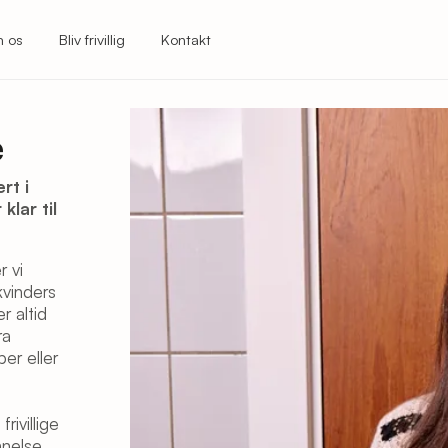
 os
Bliv frivillig
Kontakt
e
rt i
klar til
r vi
kvinders
r altid
ra
er eller
rivillige
nnelse