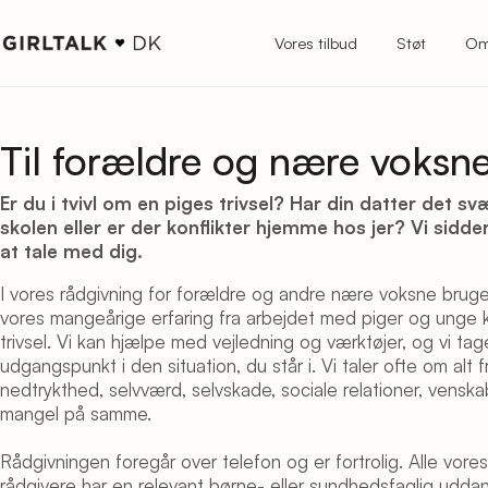
Vores tilbud
Støt
Om
Til forældre og nære voksn
Er du i tvivl om en piges trivsel? Har din datter det svæ
skolen eller er der konflikter hjemme hos jer? Vi sidder 
at tale med dig.
I vores rådgivning for forældre og andre nære voksne bruge
vores mangeårige erfaring fra arbejdet med piger og unge 
trivsel. Vi kan hjælpe med vejledning og værktøjer, og vi tage
udgangspunkt i den situation, du står i. Vi taler ofte om alt f
nedtrykthed, selvværd, selvskade, sociale relationer, venskab
mangel på samme.
Rådgivningen foregår over telefon og er fortrolig. Alle vores f
rådgivere har en relevant børne- eller sundhedsfaglig udda