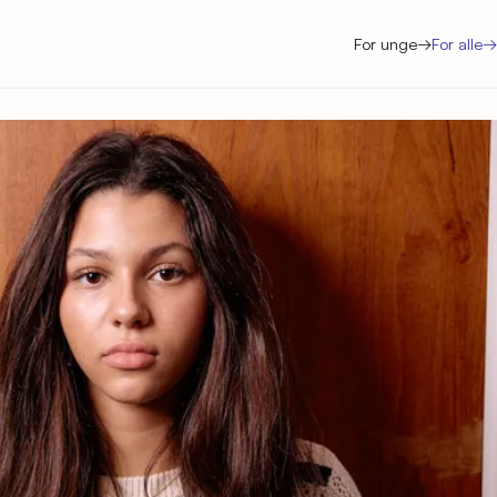
For unge
→
For alle
→