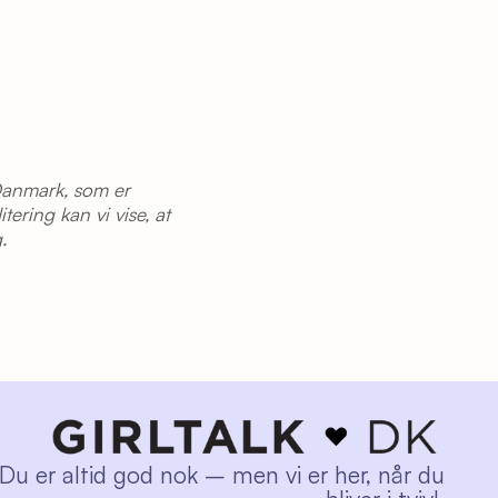
sDanmark, som er
ering kan vi vise, at
.
Du er altid god nok – men vi er her, når du