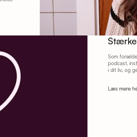
Stærke
Som forælder
podcast, ins
i dit liv, og
Læs mere h