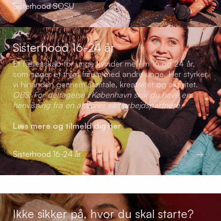
Sisterhood SOSU
→
Sisterhood 16-24 år
Et fællesskab for unge kvinder mellem 16 og 24 år,
som søger et trygt frirum med andre unge. Her styrker
vi hinanden gennem samtale, kreativitet og aktivitet.
OBS: For deltagelse i København skal du have en
henvisning fra en af vores samarbejdspartnere.
Læs mere og tilmeld dig her
Sisterhood 16-24 år
→
Ikke sikker på, hvor du skal starte?