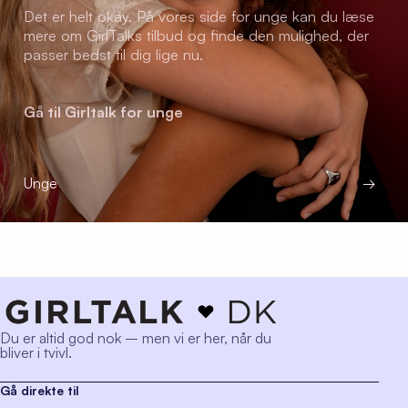
Det er helt okay. På vores side for unge kan du læse
mere om GirlTalks tilbud og finde den mulighed, der
passer bedst til dig lige nu.
Gå til Girltalk for unge
Unge
→
Du er altid god nok – men vi er her, når du
bliver i tvivl.
Gå direkte til