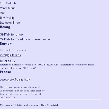
Om GirlTalk
Vores tilbud
Støt
Bliv frivillig
Ledige stillinger
Besøg
GirlTalk for unge
GirlTalk for forældre og nære voksne
Kontakt
Generelle henvendelser
info@girltalk.dk
51 91 33 77
Telefontid mandag til torsdag kl. 10.00 til 13.00. OBS: Telefonen og infomailen holder
sommerlukket i uge 30, 31 og 32.
Presse
soes.breck@girltalk.dk
Har du en pressehenvendelse, er du
velkommen til at kontakte vores chef for
kommunikation mandag–fredag kl.
09.00–15.00.
Martinsvej 7, 1
1926 Frederiksberg C
CVR 30 14 53 48