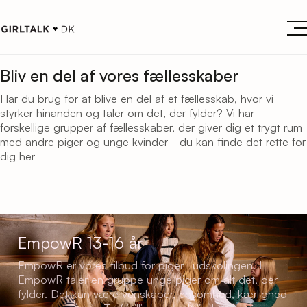
Bliv en del af vores fællesskaber
Har du brug for at blive en del af et fællesskab, hvor vi
styrker hinanden og taler om det, der fylder? Vi har
forskellige grupper af fællesskaber, der giver dig et trygt rum
med andre piger og unge kvinder - du kan finde det rette for
dig her
EmpowR 13-16 år
EmpowR er vores tilbud for piger i udskolingen. I
EmpowR taler en gruppe unge piger om alt det, der
fylder. Det kan være venskaber, ensomhed, kærlighed