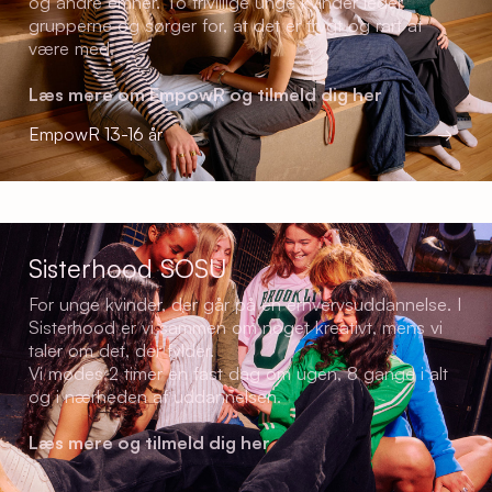
og andre emner. To frivillige unge kvinder leder
grupperne og sørger for, at det er trygt og rart at
være med.
Læs mere om EmpowR og tilmeld dig her
EmpowR 13-16 år
→
Sisterhood SOSU
For unge kvinder, der går på en erhvervsuddannelse. I
Sisterhood er vi sammen om noget kreativt, mens vi
taler om det, der fylder.
Vi mødes 2 timer en fast dag om ugen, 8 gange i alt
og i nærheden af uddannelsen.
Læs mere og tilmeld dig her