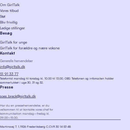
Om GirlTalk
Vores tilbud
Støt
Bliv frivillig
Ledige stillinger
Besøg
GirlTalk for unge
GirlTalk for forældre og nære voksne
Kontakt
Generelle henvendelser
info@girltalk.dk
51 91 33 77
Telefontid mandag til torsdag kl. 10.00 til 13.00. OBS: Telefonen og infomailen holder
sommerlukket i uge 30, 31 og 32.
Presse
soes.breck@girltalk.dk
Har du en pressehenvendelse, er du
velkommen til at kontakte vores chef for
kommunikation mandag–fredag kl.
09.00–15.00.
Martinsvej 7, 1
1926 Frederiksberg C
CVR 30 14 53 48