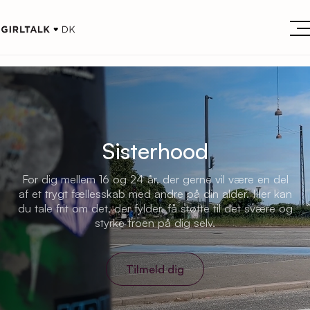
Sisterhood
For dig mellem 16 og 24 år, der gerne vil være en del
af et trygt fællesskab med andre på din alder. Her kan
du tale frit om det, der fylder, få støtte til det svære og
styrke troen på dig selv.
Tilmeld dig