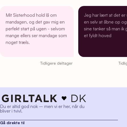
Mit Sisterhood hold lå om
Jeg har lært at det er
mandagen, og det gav mig en
en selv at åbne op og 
perfekt start på ugen - selvom
sine tanker så man ik
mange ellers ser mandage som
et fyldt hoved
noget træls.
Tidligere deltager
Tidl
Du er altid god nok – men vi er her, når du
bliver i tvivl.
Gå direkte til