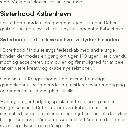
sted. Vælg din lokation for at læse mere.
Sisterhood København
I Sisterhood mødes I én gang om ugen i 10 uger. Det er
gratis at deltage, hvis du er tilknyttet Jobcenter København.
Sisterhood – et fællesskab hvor vi styrker hinanden
I Sisterhood får du et trygt fællesskab med andre unge
kvinder, der mødes én gang om ugen i 10 uger. Her bliver du
mødt og accepteret, som du er, og får mulighed for at dele
tanker, være kreativ og skabe nye relationer.
Gennem alle 10 uger møder I de samme to frivillige
gruppeledere. De forbereder og faciliterer hver gruppegang
og sørger for, at der er plads til alle.
Hver uge tager I udgangspunkt i et tema, som gruppen
vælger sammen. Det kan være venskaber, fremtiden,
ensomhed, sociale relationer eller noget helt andet, der fylder
hos jer. Undervejs får du redskaber til at håndtere det, der er
svært, og styrke troen på dig selv.