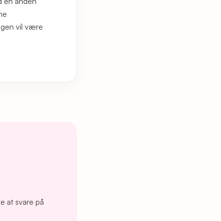
ed en anden
me
ngen vil være
øve at svare på