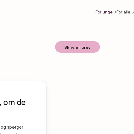
For unge
→
For alle
→
Skriv et brev
r, om de
 jeg spørger