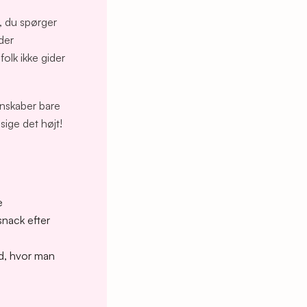
g, du spørger
der
olk ikke gider
enskaber bare
ige det højt!
e
nack efter
ld, hvor man