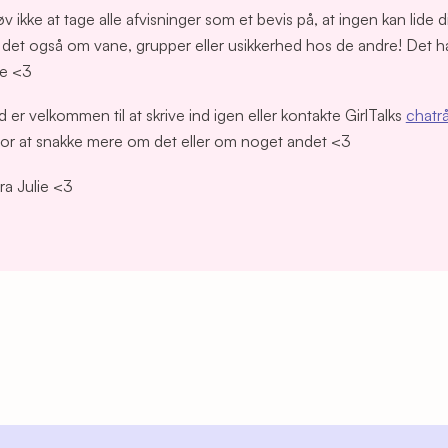
øv ikke at tage alle afvisninger som et bevis på, at ingen kan lide d
det også om vane, grupper eller usikkerhed hos de andre! Det ha
re <3
id er velkommen til at skrive ind igen eller kontakte GirlTalks
chatr
for at snakke mere om det eller om noget andet <3
a Julie <3