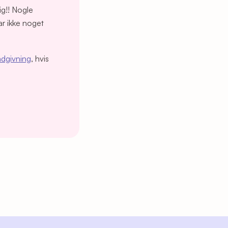
ig!! Nogle
r ikke noget
ådgivning
, hvis