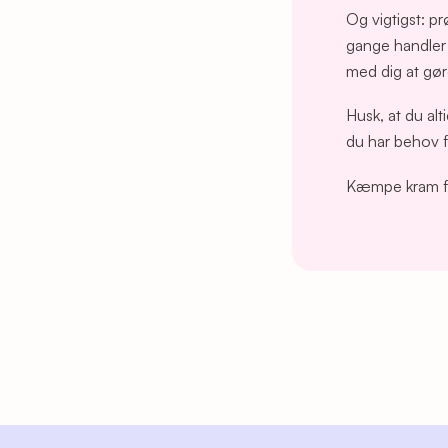
Og vigtigst: pr
gange handler 
med dig at gø
Husk, at du alt
du har behov 
Kæmpe kram fr