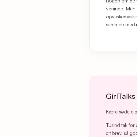
nogen om de v
veninde. Men n
opvaskemaskine
sammen med mig
GirlTalks
Kære søde di
Tusind tak for d
dit brev, så go