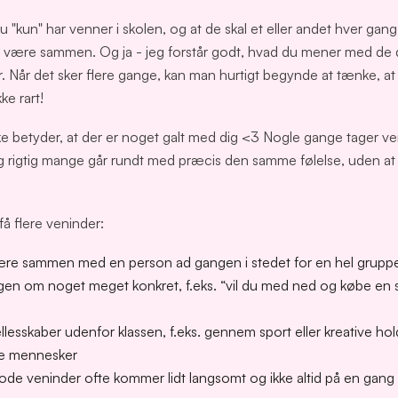
du "kun" har venner i skolen, og at de skal et eller andet hver gan
l være sammen. Og ja - jeg forstår godt, hvad du mener med de 
. Når det sker flere gange, kan man hurtigt begynde at tænke, at f
ke rart!
kke betyder, at der er noget galt med dig <3 Nogle gange tager v
g rigtig mange går rundt med præcis den samme følelse, uden at s
t få flere veninder:
ære sammen med en person ad gangen i stedet for en hel grupp
en om noget meget konkret, f.eks. “vil du med ned og købe en s
lesskaber udenfor klassen, f.eks. gennem sport eller kreative ho
e mennesker
gode veninder ofte kommer lidt langsomt og ikke altid på en gang