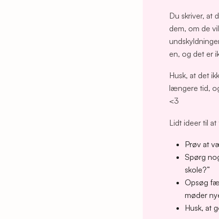
Du skriver, at 
dem, om de vi
undskyldninger
en, og det er ik
Husk, at det i
længere tid, o
<3
Lidt ideer til a
Prøv at v
Spørg nog
skole?”
Opsøg fæl
møder ny
Husk, at 