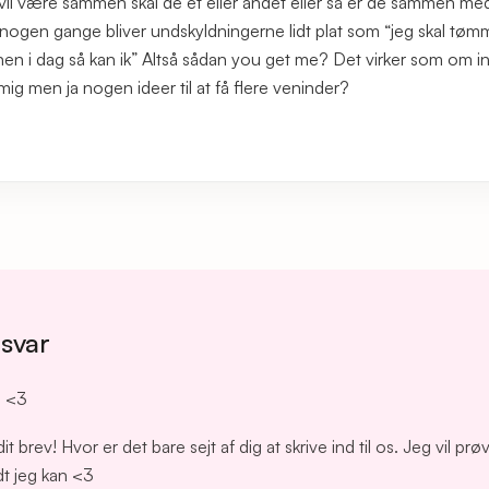
il være sammen skal de et eller andet eller så er de sammen m
ogen gange bliver undskyldningerne lidt plat som “jeg skal tøm
n i dag så kan ik” Altså sådan you get me? Det virker som om i
 men ja nogen ideer til at få flere veninder?
 svar
g <3
it brev! Hvor er det bare sejt af dig at skrive ind til os. Jeg vil pr
dt jeg kan <3