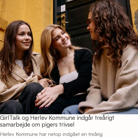
GirlTalk og Herlev Kommune indgår treårigt
samarbejde om pigers trivsel
Herlev Kommune har netop indgået en treårig