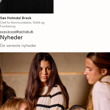
Søs Holmdal Breck
Chef for Kommunikation, Politik og
Fundraising
soes.breck@girltalk.dk
Nyheder
De seneste nyheder