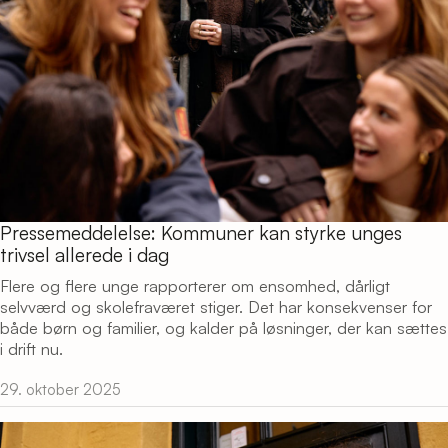
Pressemeddelelse: Kommuner kan styrke unges
trivsel allerede i dag
Flere og flere unge rapporterer om ensomhed, dårligt
selvværd og skolefraværet stiger. Det har konsekvenser for
både børn og familier, og kalder på løsninger, der kan sættes
i drift nu.
29. oktober 2025