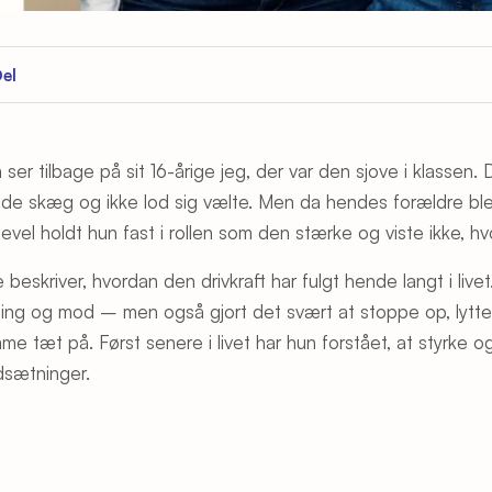
el
 ser tilbage på sit 16-årige jeg, der var den sjove i klasse
ede skæg og ikke lod sig vælte. Men da hendes forældre blev 
gevel holdt hun fast i rollen som den stærke og viste ikke, hv
e beskriver, hvordan den drivkraft har fulgt hende langt i liv
ning og mod – men også gjort det svært at stoppe op, lytte
me tæt på. Først senere i livet har hun forstået, at styrke 
sætninger.