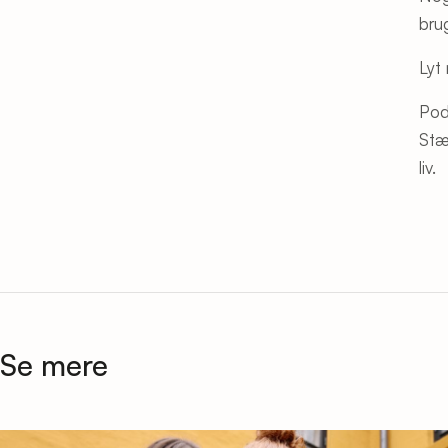
bru
Lyt
Pod
Stæ
liv.
Se mere