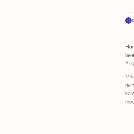
D
Hun
lav
Alli
Mill
ret
kom
mod