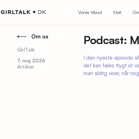
Vores tilbud
Støt
Om
Podcast: M
Om os
GirlTalk
I den nyeste episode a
7. maj 2026
det kan føles trygt at 
Artikler
man aldrig viser, når no