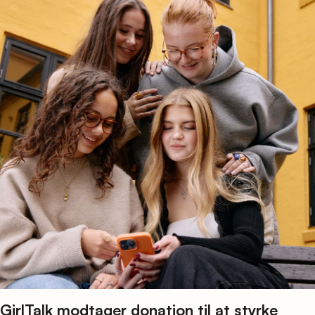
GirlTalk modtager donation til at styrke