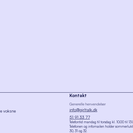
Kontakt
Generelle henvendelser
info@girltalk.dk
re voksne
51 91 33 77
Telefontid mandag til torsdag kl. 10.00 til 13
Telefonen og infomailen holder sommerlukk
30, 31 og 32.