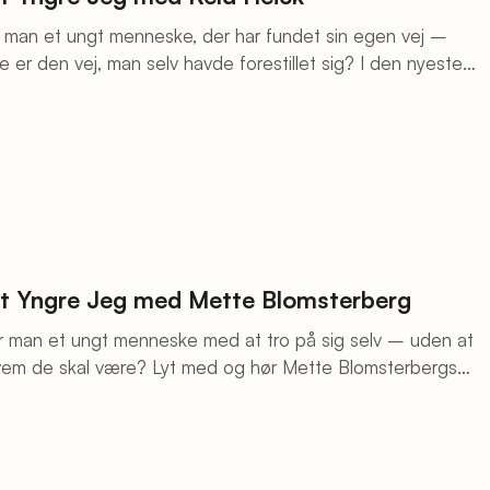
 man et ungt menneske, der har fundet sin egen vej –
r den vej, man selv havde forestillet sig? I den nyeste
Yngre Jeg ser Keld Heick tilbage på den unge mand, der var
g: Han ville arbejde med musik.
it Yngre Jeg med Mette Blomsterberg
 man et ungt menneske med at tro på sig selv – uden at
vem de skal være? Lyt med og hør Mette Blomsterbergs