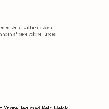
r en del af GirlTalks indsats
ningen af nære voksne i unges
t Yngre Jeg med Keld Heick