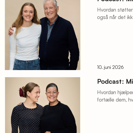
Hvordan støtter
også når det ikke e
episode af Mit 
sikker på én tin
10. juni 2026
Podcast: M
Hvordan hjælper
fortælle dem, h
tanker om det.