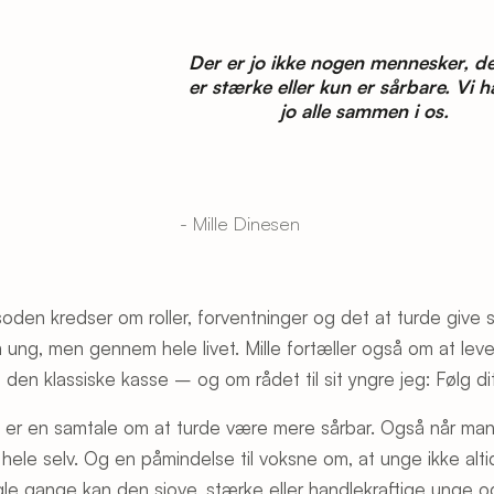
Der er jo ikke nogen mennesker, d
er stærke eller kun er sårbare. Vi h
jo alle sammen i os.
- Mille Dinesen
soden kredser om roller, forventninger og det at turde give s
 ung, men gennem hele livet. Mille fortæller også om at leve
i den klassiske kasse – og om rådet til sit yngre jeg: Følg dit
 er en samtale om at turde være mere sårbar. Også når man e
 hele selv. Og en påmindelse til voksne om, at unge ikke alti
le gange kan den sjove, stærke eller handlekraftige unge o