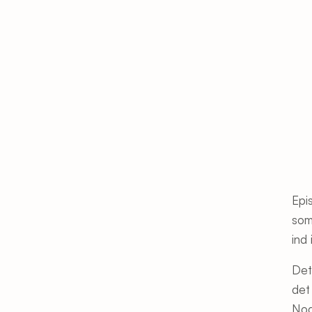
Epi
som
ind 
Det
det
Nog