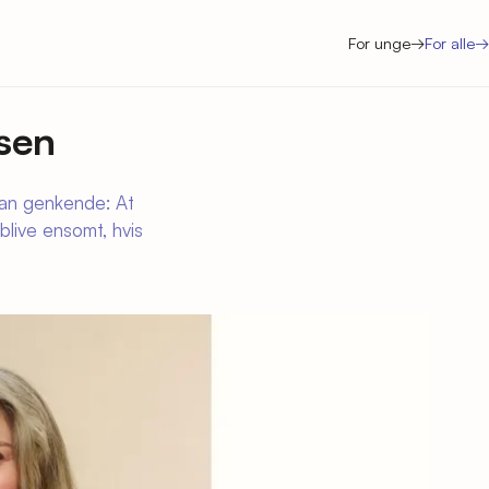
For unge
→
For alle
→
sen
kan genkende: At
blive ensomt, hvis