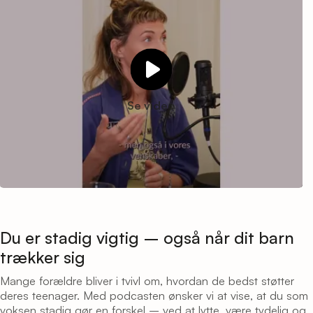
Se video
Du skal
acceptere marketing cookies
for at kunne se dette
indhold.
Du er stadig vigtig – også når dit barn
trækker sig
Mange forældre bliver i tvivl om, hvordan de bedst støtter
deres teenager. Med podcasten ønsker vi at vise, at du som
voksen stadig gør en forskel – ved at lytte, være tydelig og