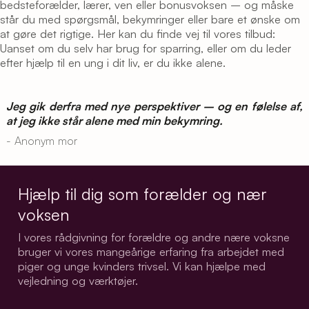
bedsteforælder, lærer, ven eller bonusvoksen – og måske
står du med spørgsmål, bekymringer eller bare et ønske om
at gøre det rigtige. Her kan du finde vej til vores tilbud:
Uanset om du selv har brug for sparring, eller om du leder
efter hjælp til en ung i dit liv, er du ikke alene.
Jeg gik derfra med nye perspektiver – og en følelse af,
at jeg ikke står alene med min bekymring.
- Anonym mor
Hjælp til dig som forælder og nær
voksen
I vores rådgivning for forældre og andre nære voksne
bruger vi vores mangeårige erfaring fra arbejdet med
piger og unge kvinders trivsel. Vi kan hjælpe med
vejledning og værktøjer.