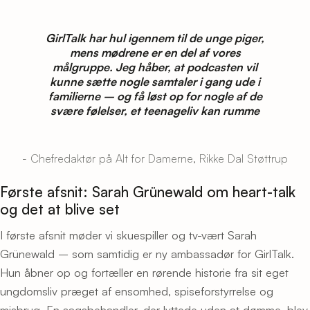
GirlTalk har hul igennem til de unge piger,
mens mødrene er en del af vores
målgruppe. Jeg håber, at podcasten vil
kunne sætte nogle samtaler i gang ude i
familierne – og få løst op for nogle af de
svære følelser, et teenageliv kan rumme
- Chefredaktør på Alt for Damerne, Rikke Dal Støttrup
Første afsnit: Sarah Grünewald om heart-talk
og det at blive set
I første afsnit møder vi skuespiller og tv-vært Sarah
Grünewald – som samtidig er ny ambassadør for GirlTalk.
Hun åbner op og fortæller en rørende historie fra sit eget
ungdomsliv præget af ensomhed, spiseforstyrrelse og
misbrug. En sagsbehandler, der lyttede uden at dømme, blev